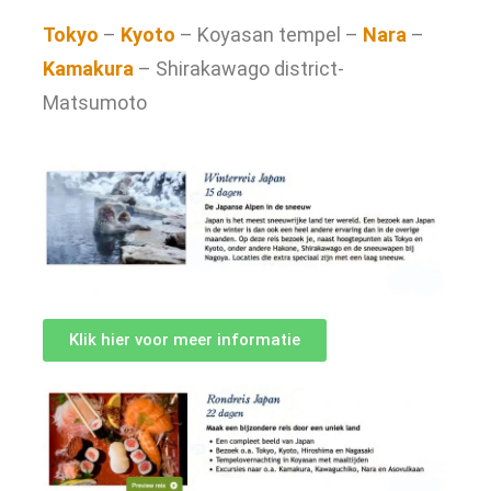
Tokyo
–
Kyoto
– Koyasan tempel –
Nara
–
Kamakura
– Shirakawago district-
Matsumoto
Klik hier voor meer informatie