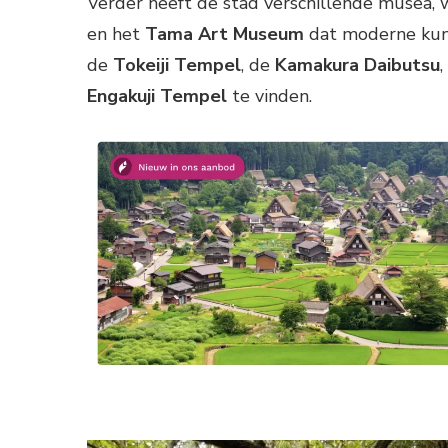
Verder heeft de stad verschillende musea,
en het
Tama Art Museum
dat moderne kunst
de
Tokeiji Tempel
, de
Kamakura Daibutsu
Engakuji Tempel
te vinden.